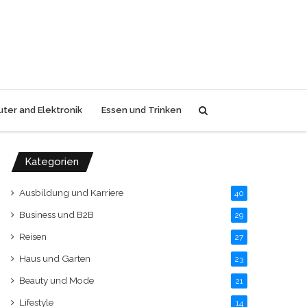
Search
ter and Elektronik
Essen und Trinken
for
Kategorien
Ausbildung und Karriere
40
Business und B2B
29
Reisen
27
Haus und Garten
23
Beauty und Mode
21
Lifestyle
14