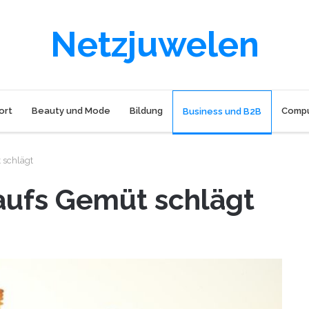
Netzjuwelen
ort
Beauty und Mode
Bildung
Compu
Business und B2B
 schlägt
aufs Gemüt schlägt