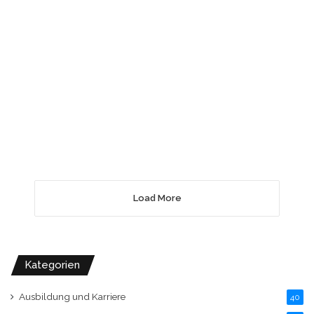
14. Juli 2019
Lampions sind ein Blickfang in
den eigenen Räumen
Load More
Kategorien
Ausbildung und Karriere
40