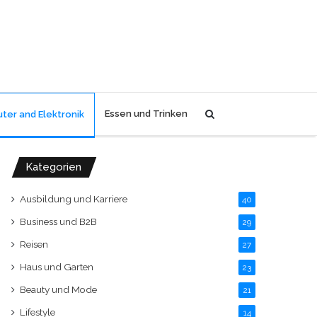
Search
Essen und Trinken
ter and Elektronik
for
Kategorien
Ausbildung und Karriere
40
Business und B2B
29
Reisen
27
Haus und Garten
23
Beauty und Mode
21
Lifestyle
14