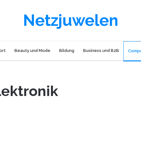
Netzjuwelen
ort
Beauty und Mode
Bildung
Business und B2B
Compu
ektronik
Computer and Elektronik