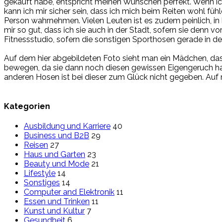
gekauft habe, entspricht meinen Wünschen perfekt. Wenn ich 
kann ich mir sicher sein, dass ich mich beim Reiten wohl f
Person wahrnehmen. Vielen Leuten ist es zudem peinlich, in 
mir so gut, dass ich sie auch in der Stadt, sofern sie denn 
Fitnessstudio, sofern die sonstigen Sporthosen gerade in der
Auf dem hier abgebildeten Foto sieht man ein Mädchen, das
bewegen, da sie dann noch diesen gewissen Eigengeruch hat
anderen Hosen ist bei dieser zum Glück nicht gegeben. Auf
Kategorien
Ausbildung und Karriere
40
Business und B2B
29
Reisen
27
Haus und Garten
23
Beauty und Mode
21
Lifestyle
14
Sonstiges
14
Computer and Elektronik
11
Essen und Trinken
11
Kunst und Kultur
7
Gesundheit
6