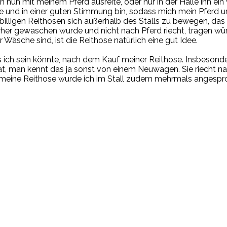
nun mit meinem Pferd ausreite, oder nur in der Halle ihn ein 
ühle und in einer guten Stimmung bin, sodass mich mein Pferd
billigen Reithosen sich außerhalb des Stalls zu bewegen, das 
vorher gewaschen wurde und nicht nach Pferd riecht, tragen wü
 Wäsche sind, ist die Reithose natürlich eine gut Idee.
 ich sein könnte, nach dem Kauf meiner Reithose. Insbesonde
, man kennt das ja sonst von einem Neuwagen. Sie riecht na
 meine Reithose wurde ich im Stall zudem mehrmals angespro