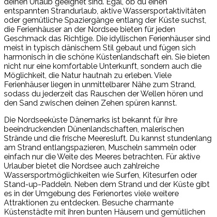
deinen Urlaub geeignet sind. Egal, ob du einen
entspannten Strandurlaub, aktive Wassersportaktivitäten
oder gemütliche Spaziergänge entlang der Küste suchst,
die Ferienhäuser an der Nordsee bieten für jeden
Geschmack das Richtige. Die idyllischen Ferienhäuser sind
meist in typisch dänischem Stil gebaut und fügen sich
harmonisch in die schöne Küstenlandschaft ein. Sie bieten
nicht nur eine komfortable Unterkunft, sondern auch die
Möglichkeit, die Natur hautnah zu erleben. Viele
Ferienhäuser liegen in unmittelbarer Nähe zum Strand,
sodass du jederzeit das Rauschen der Wellen hören und
den Sand zwischen deinen Zehen spüren kannst.
Die Nordseeküste Dänemarks ist bekannt für ihre
beeindruckenden Dünenlandschaften, malerischen
Strände und die frische Meeresluft. Du kannst stundenlang
am Strand entlangspazieren, Muscheln sammeln oder
einfach nur die Weite des Meeres betrachten. Für aktive
Urlauber bietet die Nordsee auch zahlreiche
Wassersportmöglichkeiten wie Surfen, Kitesurfen oder
Stand-up-Paddeln. Neben dem Strand und der Küste gibt
es in der Umgebung des Ferienortes viele weitere
Attraktionen zu entdecken. Besuche charmante
Küstenstädte mit ihren bunten Häusern und gemütlichen